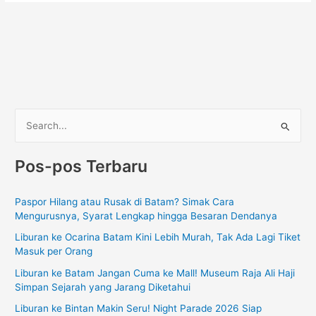
C
a
Pos-pos Terbaru
r
i
Paspor Hilang atau Rusak di Batam? Simak Cara
u
Mengurusnya, Syarat Lengkap hingga Besaran Dendanya
n
Liburan ke Ocarina Batam Kini Lebih Murah, Tak Ada Lagi Tiket
t
Masuk per Orang
u
Liburan ke Batam Jangan Cuma ke Mall! Museum Raja Ali Haji
k
Simpan Sejarah yang Jarang Diketahui
:
Liburan ke Bintan Makin Seru! Night Parade 2026 Siap