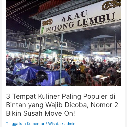
3
Tempat
Kuliner
Paling
Populer
di
Bintan
yang
Wajib
Dicoba,
Nomor
2
Bikin
Susah
Move
3 Tempat Kuliner Paling Populer di
On!
Bintan yang Wajib Dicoba, Nomor 2
Bikin Susah Move On!
Tinggalkan Komentar
/
Wisata
/
admin