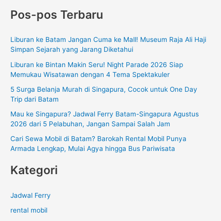
a
Pos-pos Terbaru
r
i
Liburan ke Batam Jangan Cuma ke Mall! Museum Raja Ali Haji
u
Simpan Sejarah yang Jarang Diketahui
n
Liburan ke Bintan Makin Seru! Night Parade 2026 Siap
t
Memukau Wisatawan dengan 4 Tema Spektakuler
u
5 Surga Belanja Murah di Singapura, Cocok untuk One Day
k
Trip dari Batam
:
Mau ke Singapura? Jadwal Ferry Batam-Singapura Agustus
2026 dari 5 Pelabuhan, Jangan Sampai Salah Jam
Cari Sewa Mobil di Batam? Barokah Rental Mobil Punya
Armada Lengkap, Mulai Agya hingga Bus Pariwisata
Kategori
Jadwal Ferry
rental mobil