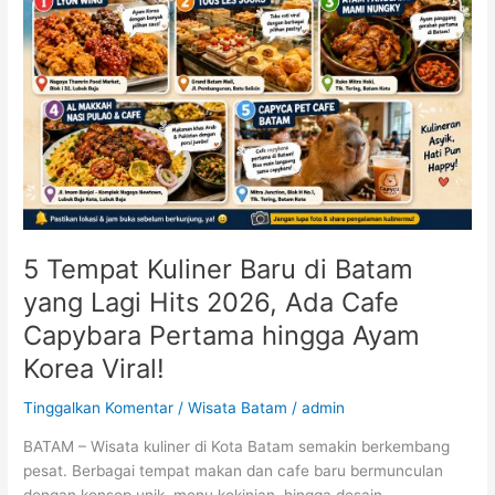
Batam
yang
Lagi
Hits
2026,
Ada
Cafe
Capybara
Pertama
hingga
Ayam
5 Tempat Kuliner Baru di Batam
Korea
yang Lagi Hits 2026, Ada Cafe
Viral!
Capybara Pertama hingga Ayam
Korea Viral!
Tinggalkan Komentar
/
Wisata Batam
/
admin
BATAM – Wisata kuliner di Kota Batam semakin berkembang
pesat. Berbagai tempat makan dan cafe baru bermunculan