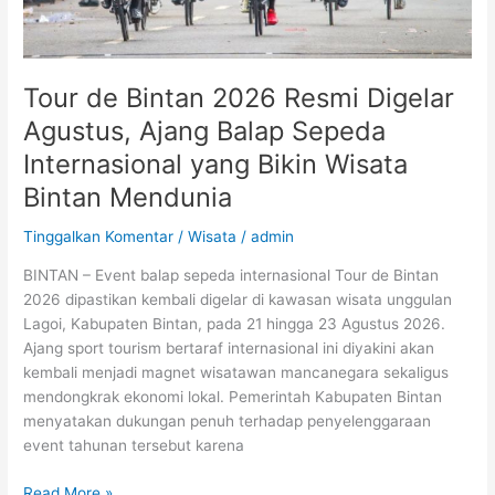
Sepeda
Internasional
yang
Tour de Bintan 2026 Resmi Digelar
Bikin
Wisata
Agustus, Ajang Balap Sepeda
Bintan
Internasional yang Bikin Wisata
Mendunia
Bintan Mendunia
Tinggalkan Komentar
/
Wisata
/
admin
BINTAN – Event balap sepeda internasional Tour de Bintan
2026 dipastikan kembali digelar di kawasan wisata unggulan
Lagoi, Kabupaten Bintan, pada 21 hingga 23 Agustus 2026.
Ajang sport tourism bertaraf internasional ini diyakini akan
kembali menjadi magnet wisatawan mancanegara sekaligus
mendongkrak ekonomi lokal. Pemerintah Kabupaten Bintan
menyatakan dukungan penuh terhadap penyelenggaraan
event tahunan tersebut karena
Read More »