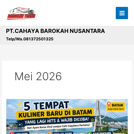
Lewati
ke
konten
PT.CAHAYA BAROKAH NUSANTARA
Telp/Wa.081372501325
Mei 2026
5
Tempat
Kuliner
Baru
di