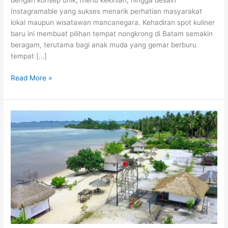
dengan konsep unik, menu kekinian, hingga desain
Instagramable yang sukses menarik perhatian masyarakat
lokal maupun wisatawan mancanegara. Kehadiran spot kuliner
baru ini membuat pilihan tempat nongkrong di Batam semakin
beragam, terutama bagi anak muda yang gemar berburu
tempat […]
Read More »
Jarang
Diketahui
Wisatawan!
Pantai
Larantuka
Batam
Tawarkan
Panorama
Cantik,
Ombak
Tenang