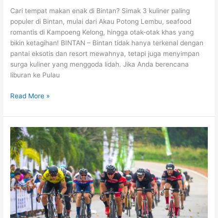
Cari tempat makan enak di Bintan? Simak 3 kuliner paling
populer di Bintan, mulai dari Akau Potong Lembu, seafood
romantis di Kampoeng Kelong, hingga otak-otak khas yang
bikin ketagihan! BINTAN – Bintan tidak hanya terkenal dengan
pantai eksotis dan resort mewahnya, tetapi juga menyimpan
surga kuliner yang menggoda lidah. Jika Anda berencana
liburan ke Pulau
Read More »
Tour
de
Bintan
2026
Resmi
Digelar
Agustus,
Ajang
Balap