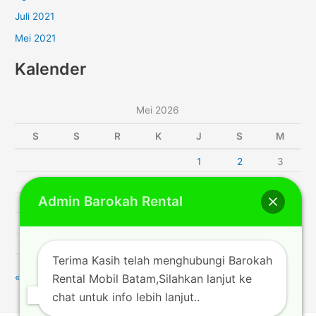
Juli 2021
Mei 2021
Kalender
Mei 2026
S
S
R
K
J
S
M
1
2
3
4
5
6
7
8
9
10
Admin Barokah Rental
11
12
13
14
15
16
17
18
19
20
21
22
23
24
25
26
27
28
29
30
31
Terima Kasih telah menghubungi Barokah
Rental Mobil Batam,Silahkan lanjut ke
« Apr
Jun »
chat untuk info lebih lanjut..