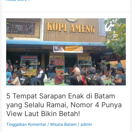
5
Tempat
Sarapan
Enak
di
Batam
yang
Selalu
Ramai,
Nomor
4
Punya
5 Tempat Sarapan Enak di Batam
View
yang Selalu Ramai, Nomor 4 Punya
Laut
View Laut Bikin Betah!
Bikin
Betah!
Tinggalkan Komentar
/
Wisata Batam
/
admin