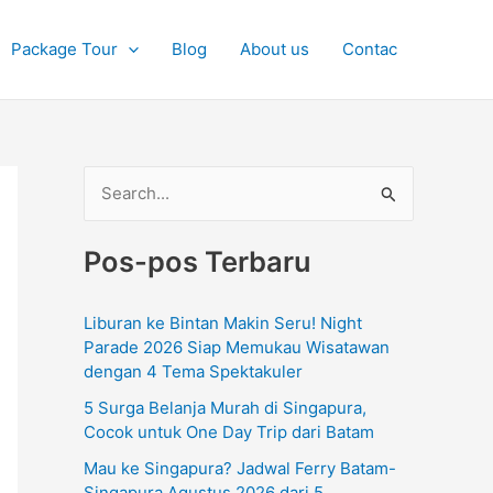
Package Tour
Blog
About us
Contac
C
a
Pos-pos Terbaru
r
i
Liburan ke Bintan Makin Seru! Night
u
Parade 2026 Siap Memukau Wisatawan
n
dengan 4 Tema Spektakuler
t
5 Surga Belanja Murah di Singapura,
u
Cocok untuk One Day Trip dari Batam
k
Mau ke Singapura? Jadwal Ferry Batam-
Singapura Agustus 2026 dari 5