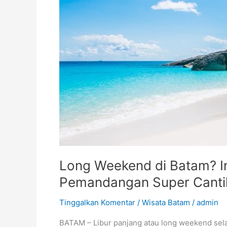
Pantai
Hidden
Gem
dengan
Pemandangan
Super
Cantik
Long Weekend di Batam? I
Pemandangan Super Canti
Tinggalkan Komentar
/
Wisata Batam
/
admin
BATAM – Libur panjang atau long weekend sel