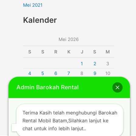
Mei 2021
Kalender
Mei 2026
S
S
R
K
J
S
M
1
2
3
4
5
6
7
8
9
10
11
12
13
14
15
16
17
Admin Barokah Rental
18
19
20
21
22
23
24
25
26
27
28
29
30
31
Terima Kasih telah menghubungi Barokah
« Apr
Jun »
Rental Mobil Batam,Silahkan lanjut ke
chat untuk info lebih lanjut..