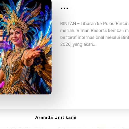
…
BINTAN – Liburan ke Pulau Binta
meriah. Bintan Resorts kembali m
bertaraf internasional melalui Bi
2026, yang akan…
Armada Unit kami