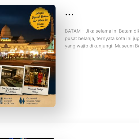
…
BATAM – Jika selama ini Batam dik
pusat belanja, ternyata kota ini j
yang wajib dikunjungi. Museum Ba