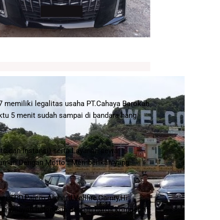
7 memiliki legalitas usaha PT.Cahaya Barokah
tu 5 menit sudah sampai di bandara hang
e dan Instansi) serta Layanan sewa
galaman.Dengan Motto : Memberikan yang
er TRD,Pajero,Alphard,Vellfire,Camry,Hi-
uh wilayah indonesia dengan harga kompetitif