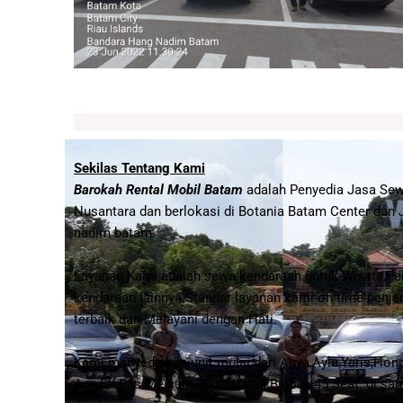
Sekilas Tentang Kami
Barokah Rental Mobil Batam
adalah Penyedia Jasa Sewa
Nusantara dan berlokasi di Botania Batam Center dan
nadim batam.
Layanan Kami adalah sewa kendaraan untuk Wisata,Per
kendaraan lainnya.Standar layanan kami on time penje
terbaik dan Melayani dengan Hati.
Kami
menyediakan unit mulai dari Agya,Ayla,Yaris,Hond
Ace,Elf,Bus Medium 30 seat dan Bigbus 45 Seat. di sa