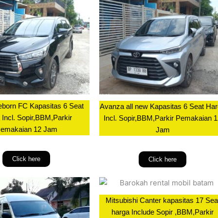
eborn FC Kapasitas 6 Seat
Avanza all new Kapasitas 6 Seat Ha
 Incl. Sopir,BBM,Parkir
Incl. Sopir,BBM,Parkir Pemakaian 
emakaian 12 Jam
Jam
Click here
Click here
Mitsubishi Canter kapasitas 17 Sea
harga Include Sopir ,BBM,Parkir