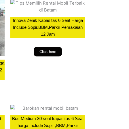
Innova Zenik Kapasitas 6 Seat Harga
Include Sopir,BBM,Parkir Pemakaian
12 Jam
Click here
rga
12
t
Bus Medium 30 seat kapasitas 6 Seat
harga Include Sopir ,BBM,Parkir