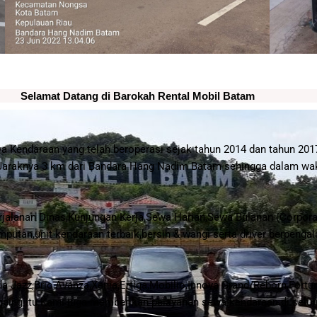
Selamat Datang di Barokah Rental Mobil Batam
 Kendaraan yang telah beroperasi sejak tahun 2014 dan tahun 201
 Jaraknya 3 km dari Bandara Hang Nadim Batam sehingga dalam wak
jalanan Dinas,Kunjungan Kerja,Sewa Harian,Sewa Bulanan (Corporat
mputan,unit kendaraan terbaik,bersih & wangi serta driver berpen
a Jazz,Brio,Avanza,Xenia,Ertiga,Mobilio,Innova Grand/Reborn,Fortun
mping itu Kami juga memberikan pelayanan sewa kendaraan di selur