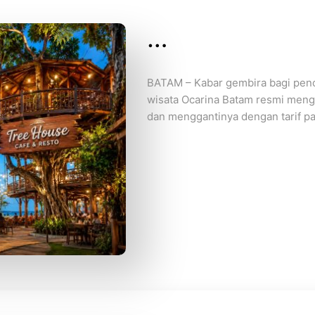
…
BATAM – Kabar gembira bagi penc
wisata Ocarina Batam resmi meng
dan menggantinya dengan tarif p