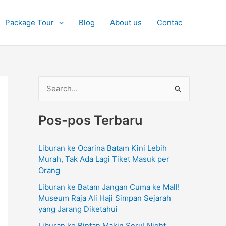
Package Tour
Blog
About us
Contac
C
a
Pos-pos Terbaru
r
i
Liburan ke Ocarina Batam Kini Lebih
u
Murah, Tak Ada Lagi Tiket Masuk per
n
Orang
t
Liburan ke Batam Jangan Cuma ke Mall!
u
Museum Raja Ali Haji Simpan Sejarah
yang Jarang Diketahui
k
Liburan ke Bintan Makin Seru! Night