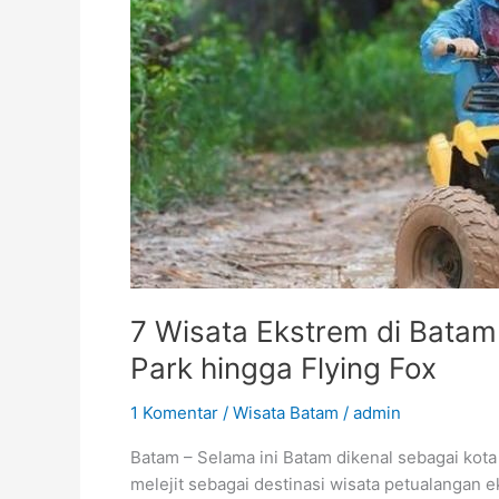
Wajib
Dicoba,
dari
Paintball
Park
hingga
Flying
Fox
7 Wisata Ekstrem di Batam 
Park hingga Flying Fox
1 Komentar
/
Wisata Batam
/
admin
Batam – Selama ini Batam dikenal sebagai kota
melejit sebagai destinasi wisata petualangan 