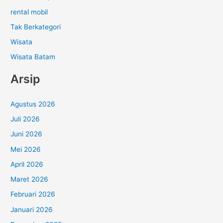
rental mobil
Tak Berkategori
Wisata
Wisata Batam
Arsip
Agustus 2026
Juli 2026
Juni 2026
Mei 2026
April 2026
Maret 2026
Februari 2026
Januari 2026