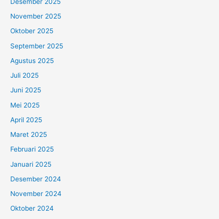
Desember 2025
November 2025
Oktober 2025
September 2025
Agustus 2025
Juli 2025
Juni 2025
Mei 2025
April 2025
Maret 2025
Februari 2025
Januari 2025
Desember 2024
November 2024
Oktober 2024