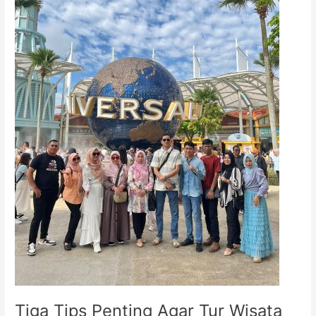
Tur
Wisata
Grup
Anda
Berjalan
Lancar
Tiga Tips Penting Agar Tur Wisata