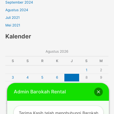
September 2024
Agustus 2024
Juli 2021
Mei 2021
Kalender
Agustus 2026
S
S
R
K
J
S
M
1
2
3
4
5
6
7
8
9
10
11
12
13
14
15
16
Admin Barokah Rental
17
18
19
20
21
22
23
24
25
26
27
28
29
30
31
Terima Kasih telah menghubungi Barokah