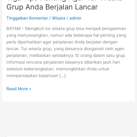
Grup Anda Berjalan Lancar
Tinggalkan Komentar
/
Wisata
/
admin
BATAM – Mengikuti tur wisata grup bisa menjadi pengalaman
yang menyenangkan, namun ada beberapa hal penting yang
perlu diperhatikan agar perjalanan Anda berjalan dengan
lancar. Tur wisata grup, yang biasanya diorganisir oleh agen
perjalanan, melibatkan setidaknya 10 orang dalam satu grup.
Informasi rencana perjalanan biasanya diberikan jauh hari
sebelum keberangkatan, memungkinkan Anda untuk
mempersiapkan keperluan […]
Read More »