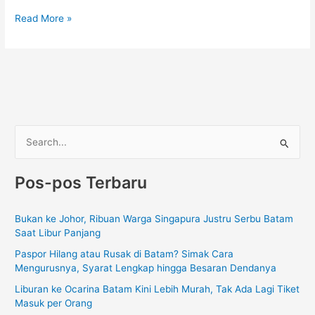
Read More »
C
a
Pos-pos Terbaru
r
i
Bukan ke Johor, Ribuan Warga Singapura Justru Serbu Batam
u
Saat Libur Panjang
n
Paspor Hilang atau Rusak di Batam? Simak Cara
t
Mengurusnya, Syarat Lengkap hingga Besaran Dendanya
u
Liburan ke Ocarina Batam Kini Lebih Murah, Tak Ada Lagi Tiket
k
Masuk per Orang