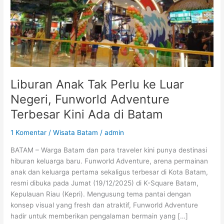
ke
Luar
Negeri,
Funworld
Adventure
Terbesar
Kini
Ada
Liburan Anak Tak Perlu ke Luar
di
Negeri, Funworld Adventure
Batam
Terbesar Kini Ada di Batam
1 Komentar
/
Wisata Batam
/
admin
BATAM – Warga Batam dan para traveler kini punya destinasi
hiburan keluarga baru. Funworld Adventure, arena permainan
anak dan keluarga pertama sekaligus terbesar di Kota Batam,
resmi dibuka pada Jumat (19/12/2025) di K-Square Batam,
Kepulauan Riau (Kepri). Mengusung tema pantai dengan
konsep visual yang fresh dan atraktif, Funworld Adventure
hadir untuk memberikan pengalaman bermain yang […]