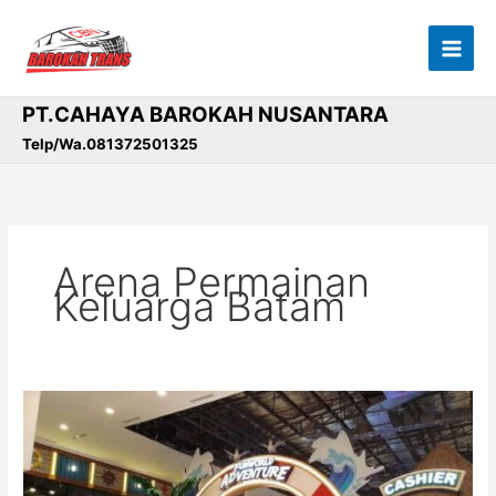
Lewati
ke
konten
PT.CAHAYA BAROKAH NUSANTARA
Telp/Wa.081372501325
Arena Permainan
Keluarga Batam
Liburan
Anak
Tak
Perlu