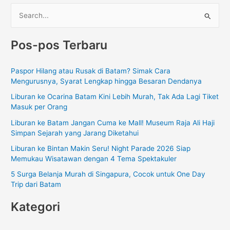
C
a
Pos-pos Terbaru
r
i
Paspor Hilang atau Rusak di Batam? Simak Cara
u
Mengurusnya, Syarat Lengkap hingga Besaran Dendanya
n
Liburan ke Ocarina Batam Kini Lebih Murah, Tak Ada Lagi Tiket
t
Masuk per Orang
u
Liburan ke Batam Jangan Cuma ke Mall! Museum Raja Ali Haji
k
Simpan Sejarah yang Jarang Diketahui
:
Liburan ke Bintan Makin Seru! Night Parade 2026 Siap
Memukau Wisatawan dengan 4 Tema Spektakuler
5 Surga Belanja Murah di Singapura, Cocok untuk One Day
Trip dari Batam
Kategori