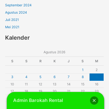
September 2024
Agustus 2024
Juli 2021
Mei 2021
Kalender
Agustus 2026
S
S
R
K
J
S
M
1
2
3
4
5
6
7
8
9
10
11
12
13
14
15
16
17
18
19
20
21
22
23
24
25
26
27
28
29
30
Admin Barokah Rental
31