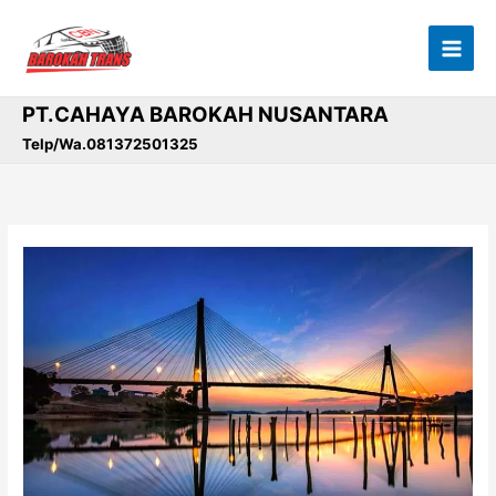
Lewati
ke
konten
PT.CAHAYA BAROKAH NUSANTARA
Telp/Wa.081372501325