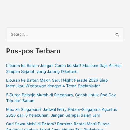
C
a
Pos-pos Terbaru
r
i
Liburan ke Batam Jangan Cuma ke Mall! Museum Raja Ali Haji
u
Simpan Sejarah yang Jarang Diketahui
n
Liburan ke Bintan Makin Seru! Night Parade 2026 Siap
t
Memukau Wisatawan dengan 4 Tema Spektakuler
u
5 Surga Belanja Murah di Singapura, Cocok untuk One Day
k
Trip dari Batam
:
Mau ke Singapura? Jadwal Ferry Batam-Singapura Agustus
2026 dari 5 Pelabuhan, Jangan Sampai Salah Jam
Cari Sewa Mobil di Batam? Barokah Rental Mobil Punya
Armada Lengkap, Mulai Agya hingga Bus Pariwisata