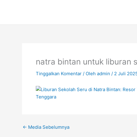
Lewati
ke
konten
natra bintan untuk liburan 
Tinggalkan Komentar
/ Oleh
admin
/
2 Juli 202
←
Media Sebelumnya