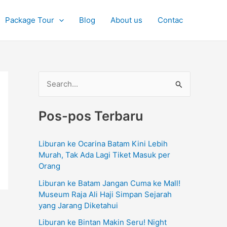
Package Tour
Blog
About us
Contac
C
a
Pos-pos Terbaru
r
i
Liburan ke Ocarina Batam Kini Lebih
u
Murah, Tak Ada Lagi Tiket Masuk per
n
Orang
t
Liburan ke Batam Jangan Cuma ke Mall!
u
Museum Raja Ali Haji Simpan Sejarah
yang Jarang Diketahui
k
Liburan ke Bintan Makin Seru! Night
: