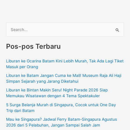
C
a
Pos-pos Terbaru
r
i
Liburan ke Ocarina Batam Kini Lebih Murah, Tak Ada Lagi Tiket
u
Masuk per Orang
n
Liburan ke Batam Jangan Cuma ke Mall! Museum Raja Ali Haji
t
Simpan Sejarah yang Jarang Diketahui
u
Liburan ke Bintan Makin Seru! Night Parade 2026 Siap
k
Memukau Wisatawan dengan 4 Tema Spektakuler
:
5 Surga Belanja Murah di Singapura, Cocok untuk One Day
Trip dari Batam
Mau ke Singapura? Jadwal Ferry Batam-Singapura Agustus
2026 dari 5 Pelabuhan, Jangan Sampai Salah Jam