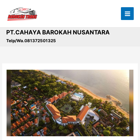
Lewati
ke
konten
PT.CAHAYA BAROKAH NUSANTARA
Telp/Wa.081372501325