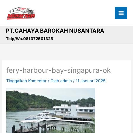
Lewati
ke
konten
PT.CAHAYA BAROKAH NUSANTARA
Telp/Wa.081372501325
fery-harbour-bay-singapura-ok
Tinggalkan Komentar
/ Oleh
admin
/
11 Januari 2025