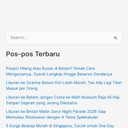
C
a
Pos-pos Terbaru
r
i
Paspor Hilang atau Rusak di Batam? Simak Cara
u
Mengurusnya, Syarat Lengkap hingga Besaran Dendanya
n
Liburan ke Ocarina Batam Kini Lebih Murah, Tak Ada Lagi Tiket
t
Masuk per Orang
u
Liburan ke Batam Jangan Cuma ke Mall! Museum Raja Ali Haji
k
Simpan Sejarah yang Jarang Diketahui
:
Liburan ke Bintan Makin Seru! Night Parade 2026 Siap
Memukau Wisatawan dengan 4 Tema Spektakuler
5 Surga Belanja Murah di Singapura, Cocok untuk One Day