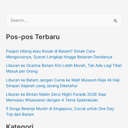
C
a
Pos-pos Terbaru
r
i
Paspor Hilang atau Rusak di Batam? Simak Cara
u
Mengurusnya, Syarat Lengkap hingga Besaran Dendanya
n
Liburan ke Ocarina Batam Kini Lebih Murah, Tak Ada Lagi Tiket
t
Masuk per Orang
u
Liburan ke Batam Jangan Cuma ke Mall! Museum Raja Ali Haji
k
Simpan Sejarah yang Jarang Diketahui
:
Liburan ke Bintan Makin Seru! Night Parade 2026 Siap
Memukau Wisatawan dengan 4 Tema Spektakuler
5 Surga Belanja Murah di Singapura, Cocok untuk One Day
Trip dari Batam
Kategori