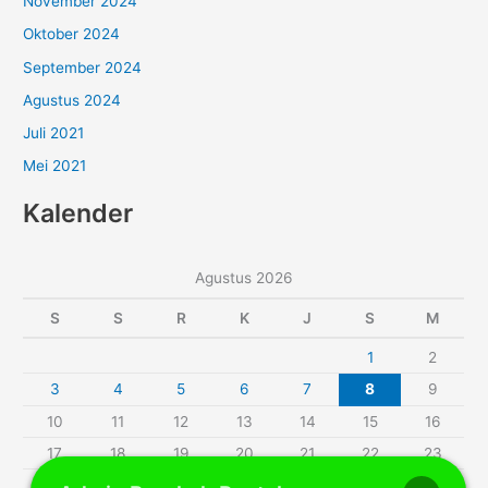
November 2024
Oktober 2024
September 2024
Agustus 2024
Juli 2021
Mei 2021
Kalender
Agustus 2026
S
S
R
K
J
S
M
1
2
3
4
5
6
7
8
9
10
11
12
13
14
15
16
17
18
19
20
21
22
23
24
25
26
27
28
29
30