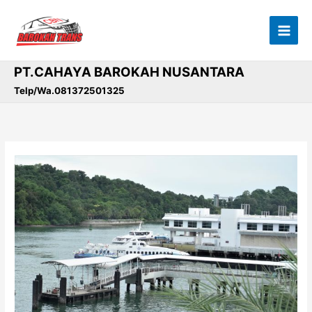
Lewati
ke
konten
PT.CAHAYA BAROKAH NUSANTARA
Telp/Wa.081372501325