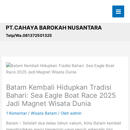
Lewati
ke
konten
PT.CAHAYA BAROKAH NUSANTARA
Telp/Wa.081372501325
Batam Kembali Hidupkan Tradisi
Bahari: Sea Eagle Boat Race 2025
Jadi Magnet Wisata Dunia
1 Komentar
/
Wisata Batam
/ Oleh
admin
Batam – Setelah dua belas tahun vakum, Kota Batam kembali
menghadirkan ajang bergengsi yang penuh adrenalin dan