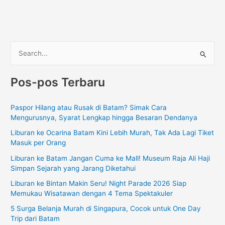
C
a
Pos-pos Terbaru
r
i
Paspor Hilang atau Rusak di Batam? Simak Cara
u
Mengurusnya, Syarat Lengkap hingga Besaran Dendanya
n
Liburan ke Ocarina Batam Kini Lebih Murah, Tak Ada Lagi Tiket
t
Masuk per Orang
u
Liburan ke Batam Jangan Cuma ke Mall! Museum Raja Ali Haji
k
Simpan Sejarah yang Jarang Diketahui
:
Liburan ke Bintan Makin Seru! Night Parade 2026 Siap
Memukau Wisatawan dengan 4 Tema Spektakuler
5 Surga Belanja Murah di Singapura, Cocok untuk One Day
Trip dari Batam