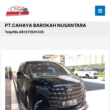
Lewati
ke
konten
PT.CAHAYA BAROKAH NUSANTARA
Telp/Wa.081372501325