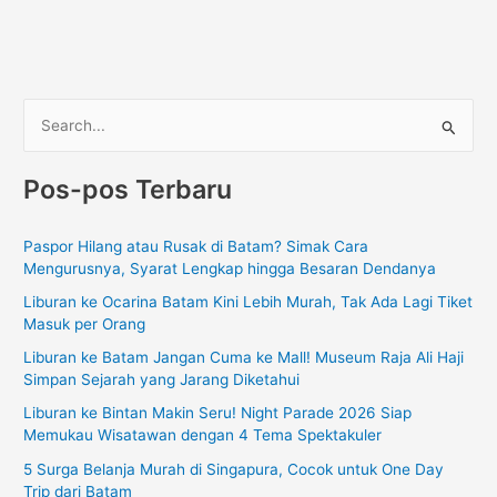
C
a
Pos-pos Terbaru
r
i
Paspor Hilang atau Rusak di Batam? Simak Cara
u
Mengurusnya, Syarat Lengkap hingga Besaran Dendanya
n
Liburan ke Ocarina Batam Kini Lebih Murah, Tak Ada Lagi Tiket
t
Masuk per Orang
u
Liburan ke Batam Jangan Cuma ke Mall! Museum Raja Ali Haji
k
Simpan Sejarah yang Jarang Diketahui
:
Liburan ke Bintan Makin Seru! Night Parade 2026 Siap
Memukau Wisatawan dengan 4 Tema Spektakuler
5 Surga Belanja Murah di Singapura, Cocok untuk One Day
Trip dari Batam