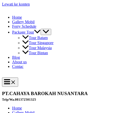
Lewati ke konten
Home
Gallery Mobil
Ferry Schedule
Package Tour
Tour Batam
Tour Singapore
Tour Malaysia
Tour Bintan
Blog
About us
Contac
PT.CAHAYA BAROKAH NUSANTARA
Telp/Wa.081372501325
Home
Gallery Mobil