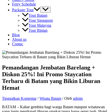
Ferry Schedule
Package Tour
Tour Batam
Tour Singapore
Tour Malaysia
Tour Bintan
Blog
About us
Contac
Pemandangan Jembatan Barelang +
Diskon 25%! Ini Promo Staycation
Terbaru di Batam yang Bikin Liburan
Hemat
Tinggalkan Komentar
/
Wisata Batam
/ Oleh
admin
BATAM – Kabar gembira bagi warga Batam maupun wisatawan
yang ingin menikmati liburan singkat tanpa harus pergi jauh. Hotel