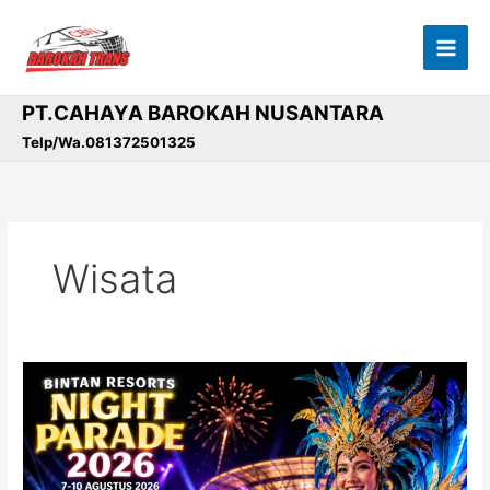
Lewati
ke
konten
PT.CAHAYA BAROKAH NUSANTARA
Telp/Wa.081372501325
Wisata
Liburan
ke
Bintan
Makin
Seru!