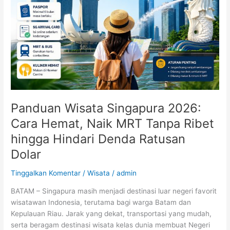
Cara
Hemat,
Naik
MRT
Tanpa
Ribet
hingga
Hindari
Denda
Ratusan
Panduan Wisata Singapura 2026:
Dolar
Cara Hemat, Naik MRT Tanpa Ribet
hingga Hindari Denda Ratusan
Dolar
Tinggalkan Komentar
/
Wisata
/
admin
BATAM – Singapura masih menjadi destinasi luar negeri favorit
wisatawan Indonesia, terutama bagi warga Batam dan
Kepulauan Riau. Jarak yang dekat, transportasi yang mudah,
serta beragam destinasi wisata kelas dunia membuat Negeri