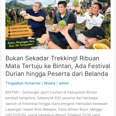
Mata
Tertuju
ke
Bintan,
Ada
Festival
Durian
hingga
Peserta
dari
Bukan Sekadar Trekking! Ribuan
Belanda
Mata Tertuju ke Bintan, Ada Festival
Durian hingga Peserta dari Belanda
Tinggalkan Komentar
/
Wisata
/
admin
BINTAN – Semangat sport tourism di Kabupaten Bintan
kembali bergelora. Sebanyak 650 peserta dari berbagai
daerah di Indonesia hingga mancanegara memadati kawasan
Lapangan Sepak Bola Bekapur, Desa Bintan Buyu, Minggu
(26/7/2026), untuk mengikuti Bintan Trekking 2026 yang