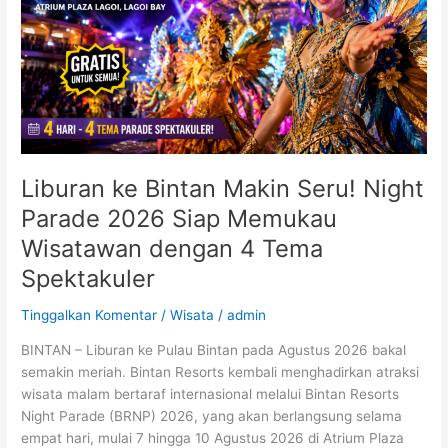
Night
Parade
2026
Siap
Memukau
Wisatawan
dengan
4
Tema
Liburan ke Bintan Makin Seru! Night
Spektakuler
Parade 2026 Siap Memukau
Wisatawan dengan 4 Tema
Spektakuler
Tinggalkan Komentar
/
Wisata
/
admin
BINTAN – Liburan ke Pulau Bintan pada Agustus 2026 bakal
semakin meriah. Bintan Resorts kembali menghadirkan atraksi
wisata malam bertaraf internasional melalui Bintan Resorts
Night Parade (BRNP) 2026, yang akan berlangsung selama
empat hari, mulai 7 hingga 10 Agustus 2026 di Atrium Plaza