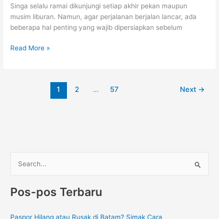
Singa selalu ramai dikunjungi setiap akhir pekan maupun
musim liburan. Namun, agar perjalanan berjalan lancar, ada
beberapa hal penting yang wajib dipersiapkan sebelum
Read More »
1
2
…
57
Next
→
C
a
Pos-pos Terbaru
r
i
Paspor Hilang atau Rusak di Batam? Simak Cara
u