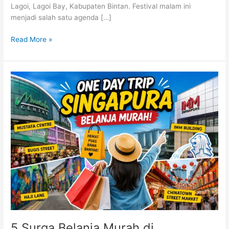
Lagoi, Lagoi Bay, Kabupaten Bintan. Festival malam ini
menjadi salah satu agenda […]
Read More »
5
Surga
Belanja
Murah
di
Singapura,
Cocok
untuk
One
Day
Trip
dari
Batam
5 Surga Belanja Murah di