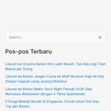
C
a
Pos-pos Terbaru
r
i
Liburan ke Ocarina Batam Kini Lebih Murah, Tak Ada Lagi Tiket
u
Masuk per Orang
n
Liburan ke Batam Jangan Cuma ke Mall! Museum Raja Ali Haji
t
Simpan Sejarah yang Jarang Diketahui
u
Liburan ke Bintan Makin Seru! Night Parade 2026 Siap
k
Memukau Wisatawan dengan 4 Tema Spektakuler
:
5 Surga Belanja Murah di Singapura, Cocok untuk One Day
Trip dari Batam