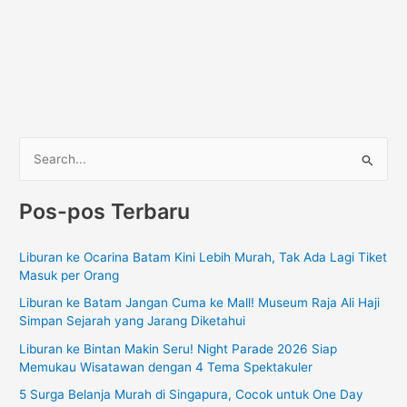
C
a
Pos-pos Terbaru
r
i
Liburan ke Ocarina Batam Kini Lebih Murah, Tak Ada Lagi Tiket
u
Masuk per Orang
n
Liburan ke Batam Jangan Cuma ke Mall! Museum Raja Ali Haji
t
Simpan Sejarah yang Jarang Diketahui
u
Liburan ke Bintan Makin Seru! Night Parade 2026 Siap
k
Memukau Wisatawan dengan 4 Tema Spektakuler
:
5 Surga Belanja Murah di Singapura, Cocok untuk One Day