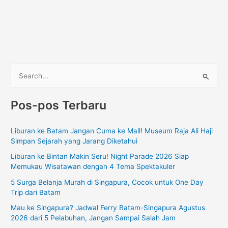
C
a
Pos-pos Terbaru
r
i
Liburan ke Batam Jangan Cuma ke Mall! Museum Raja Ali Haji
u
Simpan Sejarah yang Jarang Diketahui
n
Liburan ke Bintan Makin Seru! Night Parade 2026 Siap
t
Memukau Wisatawan dengan 4 Tema Spektakuler
u
5 Surga Belanja Murah di Singapura, Cocok untuk One Day
k
Trip dari Batam
:
Mau ke Singapura? Jadwal Ferry Batam-Singapura Agustus
2026 dari 5 Pelabuhan, Jangan Sampai Salah Jam