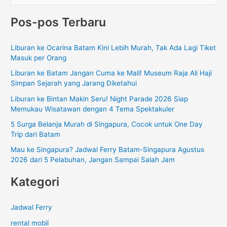
a
Pos-pos Terbaru
r
i
Liburan ke Ocarina Batam Kini Lebih Murah, Tak Ada Lagi Tiket
u
Masuk per Orang
n
Liburan ke Batam Jangan Cuma ke Mall! Museum Raja Ali Haji
t
Simpan Sejarah yang Jarang Diketahui
u
Liburan ke Bintan Makin Seru! Night Parade 2026 Siap
k
Memukau Wisatawan dengan 4 Tema Spektakuler
:
5 Surga Belanja Murah di Singapura, Cocok untuk One Day
Trip dari Batam
Mau ke Singapura? Jadwal Ferry Batam-Singapura Agustus
2026 dari 5 Pelabuhan, Jangan Sampai Salah Jam
Kategori
Jadwal Ferry
rental mobil