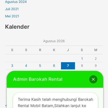
Agustus 2024
Juli 2021
Mei 2021
Kalender
Agustus 2026
S
S
R
K
J
S
M
1
2
3
4
5
6
7
8
9
10
11
12
13
14
15
16
Admin Barokah Rental
17
18
19
20
21
22
23
24
25
26
27
28
29
30
31
Terima Kasih telah menghubungi Barokah
Rental Mobil Batam,Silahkan lanjut ke
« Jul