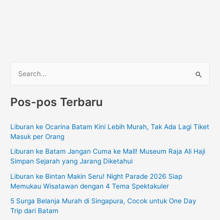
C
a
Pos-pos Terbaru
r
i
Liburan ke Ocarina Batam Kini Lebih Murah, Tak Ada Lagi Tiket
u
Masuk per Orang
n
Liburan ke Batam Jangan Cuma ke Mall! Museum Raja Ali Haji
t
Simpan Sejarah yang Jarang Diketahui
u
Liburan ke Bintan Makin Seru! Night Parade 2026 Siap
k
Memukau Wisatawan dengan 4 Tema Spektakuler
:
5 Surga Belanja Murah di Singapura, Cocok untuk One Day
Trip dari Batam