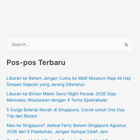
C
a
Pos-pos Terbaru
r
i
Liburan ke Batam Jangan Cuma ke Mall! Museum Raja Ali Haji
u
Simpan Sejarah yang Jarang Diketahui
n
Liburan ke Bintan Makin Seru! Night Parade 2026 Siap
t
Memukau Wisatawan dengan 4 Tema Spektakuler
u
5 Surga Belanja Murah di Singapura, Cocok untuk One Day
k
Trip dari Batam
:
Mau ke Singapura? Jadwal Ferry Batam-Singapura Agustus
2026 dari 5 Pelabuhan, Jangan Sampai Salah Jam