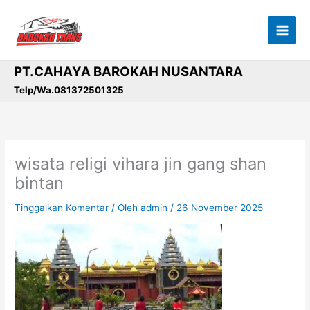
Lewati
ke
konten
PT.CAHAYA BAROKAH NUSANTARA
Telp/Wa.081372501325
wisata religi vihara jin gang shan
bintan
Tinggalkan Komentar
/ Oleh
admin
/
26 November 2025