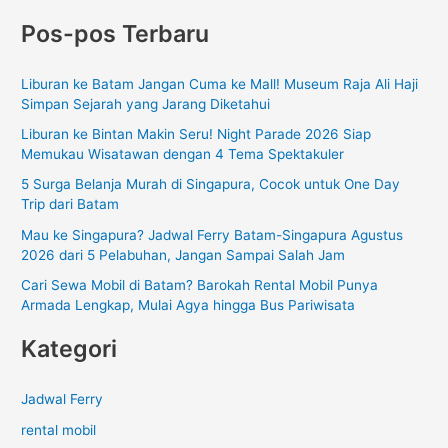
a
Pos-pos Terbaru
r
i
Liburan ke Batam Jangan Cuma ke Mall! Museum Raja Ali Haji
u
Simpan Sejarah yang Jarang Diketahui
n
Liburan ke Bintan Makin Seru! Night Parade 2026 Siap
t
Memukau Wisatawan dengan 4 Tema Spektakuler
u
5 Surga Belanja Murah di Singapura, Cocok untuk One Day
k
Trip dari Batam
:
Mau ke Singapura? Jadwal Ferry Batam-Singapura Agustus
2026 dari 5 Pelabuhan, Jangan Sampai Salah Jam
Cari Sewa Mobil di Batam? Barokah Rental Mobil Punya
Armada Lengkap, Mulai Agya hingga Bus Pariwisata
Kategori
Jadwal Ferry
rental mobil