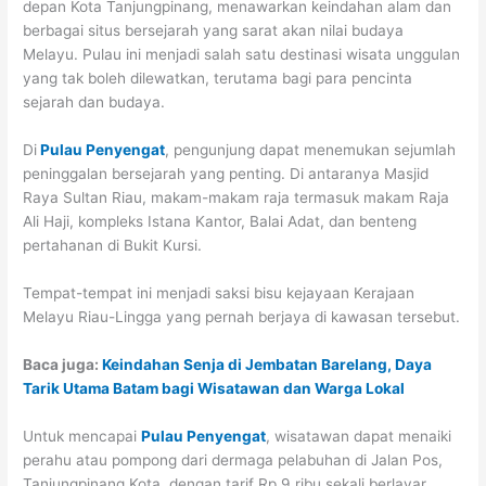
depan Kota Tanjungpinang, menawarkan keindahan alam dan
berbagai situs bersejarah yang sarat akan nilai budaya
Melayu. Pulau ini menjadi salah satu destinasi wisata unggulan
yang tak boleh dilewatkan, terutama bagi para pencinta
sejarah dan budaya.
Di
Pulau Penyengat
, pengunjung dapat menemukan sejumlah
peninggalan bersejarah yang penting. Di antaranya Masjid
Raya Sultan Riau, makam-makam raja termasuk makam Raja
Ali Haji, kompleks Istana Kantor, Balai Adat, dan benteng
pertahanan di Bukit Kursi.
Tempat-tempat ini menjadi saksi bisu kejayaan Kerajaan
Melayu Riau-Lingga yang pernah berjaya di kawasan tersebut.
Baca juga:
Keindahan Senja di Jembatan Barelang, Daya
Tarik Utama Batam bagi Wisatawan dan Warga Lokal
Untuk mencapai
Pulau Penyengat
, wisatawan dapat menaiki
perahu atau pompong dari dermaga pelabuhan di Jalan Pos,
Tanjungpinang Kota, dengan tarif Rp 9 ribu sekali berlayar.