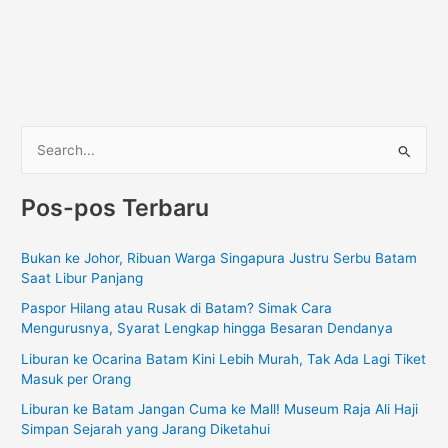
C
a
Pos-pos Terbaru
r
i
Bukan ke Johor, Ribuan Warga Singapura Justru Serbu Batam
u
Saat Libur Panjang
n
Paspor Hilang atau Rusak di Batam? Simak Cara
t
Mengurusnya, Syarat Lengkap hingga Besaran Dendanya
u
Liburan ke Ocarina Batam Kini Lebih Murah, Tak Ada Lagi Tiket
k
Masuk per Orang
:
Liburan ke Batam Jangan Cuma ke Mall! Museum Raja Ali Haji
Simpan Sejarah yang Jarang Diketahui