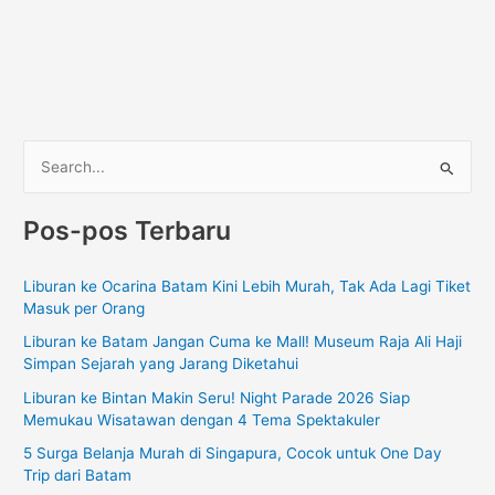
C
a
Pos-pos Terbaru
r
i
Liburan ke Ocarina Batam Kini Lebih Murah, Tak Ada Lagi Tiket
u
Masuk per Orang
n
Liburan ke Batam Jangan Cuma ke Mall! Museum Raja Ali Haji
t
Simpan Sejarah yang Jarang Diketahui
u
Liburan ke Bintan Makin Seru! Night Parade 2026 Siap
k
Memukau Wisatawan dengan 4 Tema Spektakuler
:
5 Surga Belanja Murah di Singapura, Cocok untuk One Day
Trip dari Batam