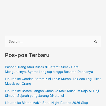
C
a
Pos-pos Terbaru
r
i
Paspor Hilang atau Rusak di Batam? Simak Cara
u
Mengurusnya, Syarat Lengkap hingga Besaran Dendanya
n
Liburan ke Ocarina Batam Kini Lebih Murah, Tak Ada Lagi Tiket
t
Masuk per Orang
u
Liburan ke Batam Jangan Cuma ke Mall! Museum Raja Ali Haji
k
Simpan Sejarah yang Jarang Diketahui
:
Liburan ke Bintan Makin Seru! Night Parade 2026 Siap