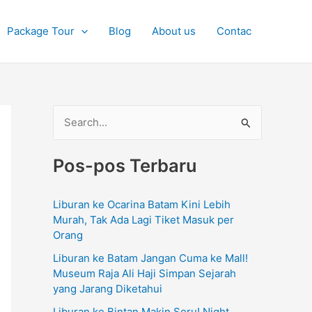
Package Tour
Blog
About us
Contac
C
a
Pos-pos Terbaru
r
i
Liburan ke Ocarina Batam Kini Lebih
u
Murah, Tak Ada Lagi Tiket Masuk per
n
Orang
t
Liburan ke Batam Jangan Cuma ke Mall!
u
Museum Raja Ali Haji Simpan Sejarah
yang Jarang Diketahui
k
Liburan ke Bintan Makin Seru! Night