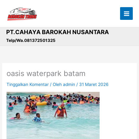
Lewati
ke
konten
PT.CAHAYA BAROKAH NUSANTARA
Telp/Wa.081372501325
oasis waterpark batam
Tinggalkan Komentar
/ Oleh
admin
/
31 Maret 2026