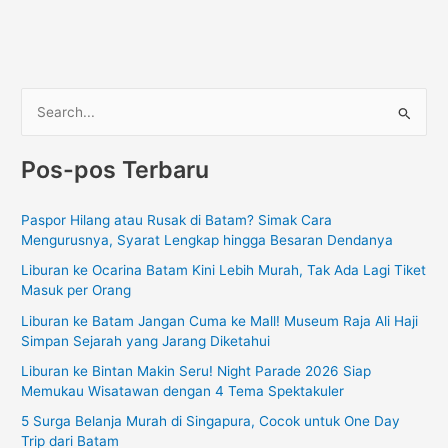
C
a
Pos-pos Terbaru
r
i
Paspor Hilang atau Rusak di Batam? Simak Cara
u
Mengurusnya, Syarat Lengkap hingga Besaran Dendanya
n
Liburan ke Ocarina Batam Kini Lebih Murah, Tak Ada Lagi Tiket
t
Masuk per Orang
u
Liburan ke Batam Jangan Cuma ke Mall! Museum Raja Ali Haji
k
Simpan Sejarah yang Jarang Diketahui
:
Liburan ke Bintan Makin Seru! Night Parade 2026 Siap
Memukau Wisatawan dengan 4 Tema Spektakuler
5 Surga Belanja Murah di Singapura, Cocok untuk One Day
Trip dari Batam