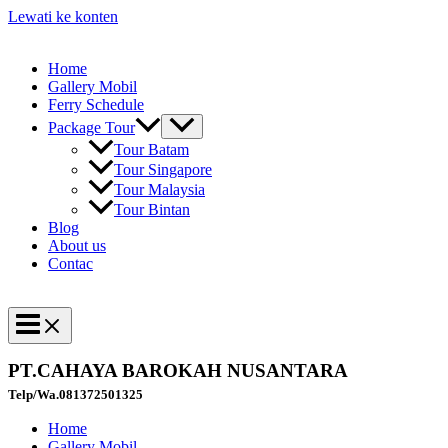
Lewati ke konten
Home
Gallery Mobil
Ferry Schedule
Package Tour
Tour Batam
Tour Singapore
Tour Malaysia
Tour Bintan
Blog
About us
Contac
PT.CAHAYA BAROKAH NUSANTARA
Telp/Wa.081372501325
Home
Gallery Mobil