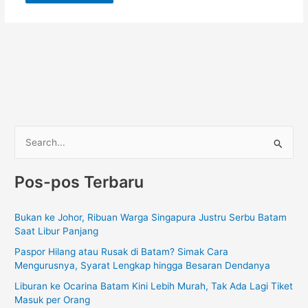
C
a
Pos-pos Terbaru
r
i
Bukan ke Johor, Ribuan Warga Singapura Justru Serbu Batam
u
Saat Libur Panjang
n
Paspor Hilang atau Rusak di Batam? Simak Cara
t
Mengurusnya, Syarat Lengkap hingga Besaran Dendanya
u
Liburan ke Ocarina Batam Kini Lebih Murah, Tak Ada Lagi Tiket
k
Masuk per Orang