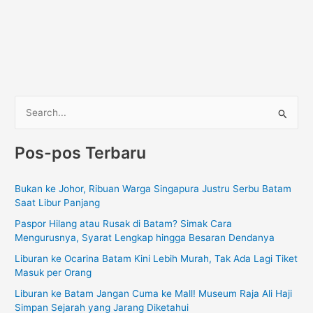
C
a
Pos-pos Terbaru
r
i
Bukan ke Johor, Ribuan Warga Singapura Justru Serbu Batam
u
Saat Libur Panjang
n
Paspor Hilang atau Rusak di Batam? Simak Cara
t
Mengurusnya, Syarat Lengkap hingga Besaran Dendanya
u
Liburan ke Ocarina Batam Kini Lebih Murah, Tak Ada Lagi Tiket
k
Masuk per Orang
:
Liburan ke Batam Jangan Cuma ke Mall! Museum Raja Ali Haji
Simpan Sejarah yang Jarang Diketahui