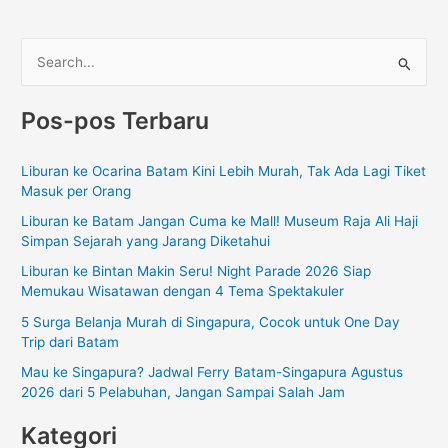
C
a
Pos-pos Terbaru
r
i
Liburan ke Ocarina Batam Kini Lebih Murah, Tak Ada Lagi Tiket
u
Masuk per Orang
n
Liburan ke Batam Jangan Cuma ke Mall! Museum Raja Ali Haji
t
Simpan Sejarah yang Jarang Diketahui
u
Liburan ke Bintan Makin Seru! Night Parade 2026 Siap
k
Memukau Wisatawan dengan 4 Tema Spektakuler
:
5 Surga Belanja Murah di Singapura, Cocok untuk One Day
Trip dari Batam
Mau ke Singapura? Jadwal Ferry Batam-Singapura Agustus
2026 dari 5 Pelabuhan, Jangan Sampai Salah Jam
Kategori