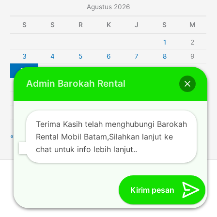
Agustus 2026
S
S
R
K
J
S
M
1
2
3
4
5
6
7
8
9
10
11
12
13
14
15
16
Admin Barokah Rental
17
18
19
20
21
22
23
24
25
26
27
28
29
30
31
Terima Kasih telah menghubungi Barokah
Rental Mobil Batam,Silahkan lanjut ke
« Jul
chat untuk info lebih lanjut..
Rentalmobilbatam212.com © 2014 | Powered by [Barokah
Trans_author]
Kirim pesan