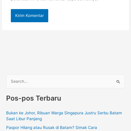
C
a
Pos-pos Terbaru
r
i
Bukan ke Johor, Ribuan Warga Singapura Justru Serbu Batam
u
Saat Libur Panjang
n
Paspor Hilang atau Rusak di Batam? Simak Cara
t