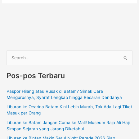
C
a
Pos-pos Terbaru
r
i
Paspor Hilang atau Rusak di Batam? Simak Cara
u
Mengurusnya, Syarat Lengkap hingga Besaran Dendanya
n
Liburan ke Ocarina Batam Kini Lebih Murah, Tak Ada Lagi Tiket
t
Masuk per Orang
u
Liburan ke Batam Jangan Cuma ke Mall! Museum Raja Ali Haji
k
Simpan Sejarah yang Jarang Diketahui
:
Liburan ke Bintan Makin Seru! Night Parade 2026 Siap