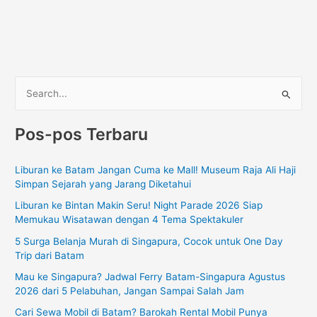
C
a
Pos-pos Terbaru
r
i
Liburan ke Batam Jangan Cuma ke Mall! Museum Raja Ali Haji
u
Simpan Sejarah yang Jarang Diketahui
n
Liburan ke Bintan Makin Seru! Night Parade 2026 Siap
t
Memukau Wisatawan dengan 4 Tema Spektakuler
u
5 Surga Belanja Murah di Singapura, Cocok untuk One Day
k
Trip dari Batam
:
Mau ke Singapura? Jadwal Ferry Batam-Singapura Agustus
2026 dari 5 Pelabuhan, Jangan Sampai Salah Jam
Cari Sewa Mobil di Batam? Barokah Rental Mobil Punya