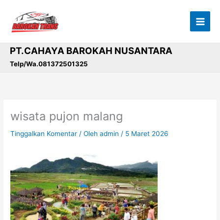
Lewati
ke
konten
PT.CAHAYA BAROKAH NUSANTARA
Telp/Wa.081372501325
wisata pujon malang
Tinggalkan Komentar
/ Oleh
admin
/
5 Maret 2026