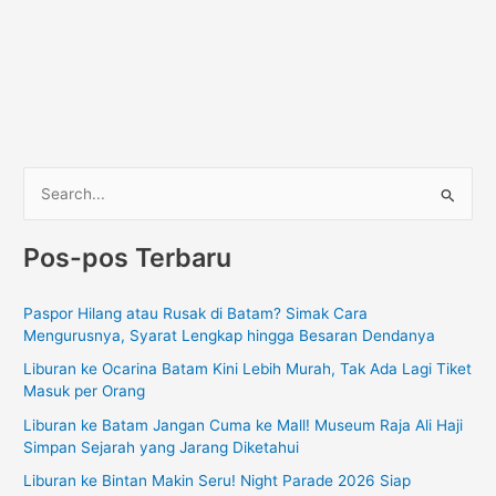
C
a
Pos-pos Terbaru
r
i
Paspor Hilang atau Rusak di Batam? Simak Cara
u
Mengurusnya, Syarat Lengkap hingga Besaran Dendanya
n
Liburan ke Ocarina Batam Kini Lebih Murah, Tak Ada Lagi Tiket
t
Masuk per Orang
u
Liburan ke Batam Jangan Cuma ke Mall! Museum Raja Ali Haji
k
Simpan Sejarah yang Jarang Diketahui
:
Liburan ke Bintan Makin Seru! Night Parade 2026 Siap