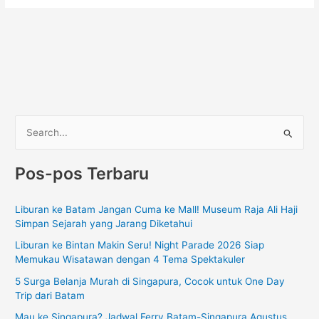
C
a
Pos-pos Terbaru
r
i
Liburan ke Batam Jangan Cuma ke Mall! Museum Raja Ali Haji
u
Simpan Sejarah yang Jarang Diketahui
n
Liburan ke Bintan Makin Seru! Night Parade 2026 Siap
t
Memukau Wisatawan dengan 4 Tema Spektakuler
u
5 Surga Belanja Murah di Singapura, Cocok untuk One Day
k
Trip dari Batam
:
Mau ke Singapura? Jadwal Ferry Batam-Singapura Agustus