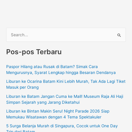
C
a
Pos-pos Terbaru
r
i
Paspor Hilang atau Rusak di Batam? Simak Cara
u
Mengurusnya, Syarat Lengkap hingga Besaran Dendanya
n
Liburan ke Ocarina Batam Kini Lebih Murah, Tak Ada Lagi Tiket
t
Masuk per Orang
u
Liburan ke Batam Jangan Cuma ke Mall! Museum Raja Ali Haji
k
Simpan Sejarah yang Jarang Diketahui
:
Liburan ke Bintan Makin Seru! Night Parade 2026 Siap
Memukau Wisatawan dengan 4 Tema Spektakuler
5 Surga Belanja Murah di Singapura, Cocok untuk One Day
Trip dari Batam