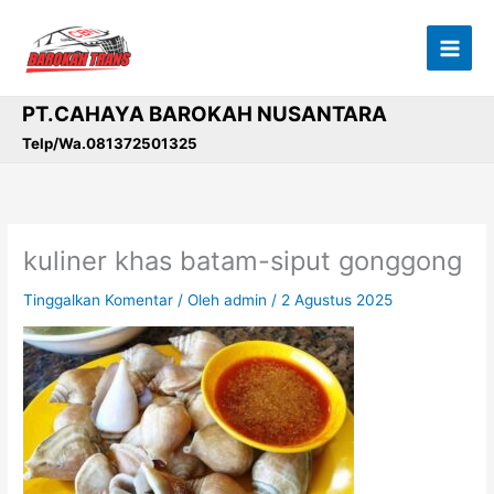
Lewati
ke
konten
PT.CAHAYA BAROKAH NUSANTARA
Telp/Wa.081372501325
kuliner khas batam-siput gonggong
Tinggalkan Komentar
/ Oleh
admin
/
2 Agustus 2025