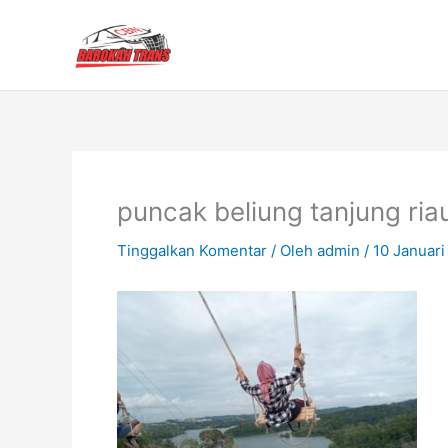
Lewati
ke
konten
puncak beliung tanjung ri
Tinggalkan Komentar
/ Oleh
admin
/
10 Januari