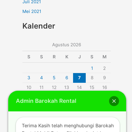
Juli 2021
Mei 2021
Kalender
Agustus 2026
S
S
R
K
J
S
M
1
2
3
4
5
6
7
8
9
10
11
12
13
14
15
16
17
18
19
20
21
22
23
Admin Barokah Rental
24
25
26
27
28
29
30
31
Terima Kasih telah menghubungi Barokah
« Jul