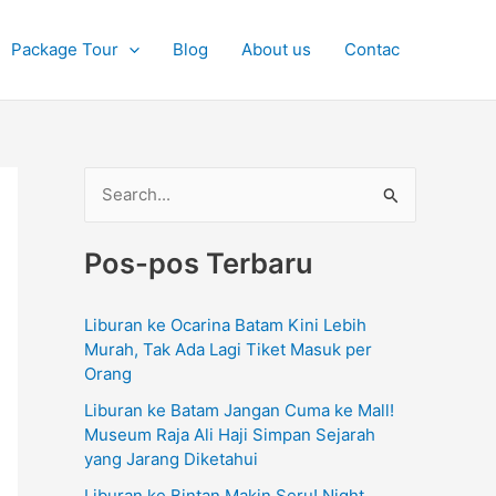
Package Tour
Blog
About us
Contac
C
a
Pos-pos Terbaru
r
i
Liburan ke Ocarina Batam Kini Lebih
u
Murah, Tak Ada Lagi Tiket Masuk per
n
Orang
t
Liburan ke Batam Jangan Cuma ke Mall!
u
Museum Raja Ali Haji Simpan Sejarah
yang Jarang Diketahui
k
Liburan ke Bintan Makin Seru! Night