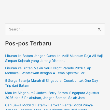
C
a
Pos-pos Terbaru
r
i
Liburan ke Batam Jangan Cuma ke Mall! Museum Raja Ali Haji
u
Simpan Sejarah yang Jarang Diketahui
n
Liburan ke Bintan Makin Seru! Night Parade 2026 Siap
t
Memukau Wisatawan dengan 4 Tema Spektakuler
u
5 Surga Belanja Murah di Singapura, Cocok untuk One Day
k
Trip dari Batam
:
Mau ke Singapura? Jadwal Ferry Batam-Singapura Agustus
2026 dari 5 Pelabuhan, Jangan Sampai Salah Jam
Cari Sewa Mobil di Batam? Barokah Rental Mobil Punya