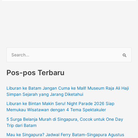
C
a
Pos-pos Terbaru
r
i
Liburan ke Batam Jangan Cuma ke Mall! Museum Raja Ali Haji
u
Simpan Sejarah yang Jarang Diketahui
n
Liburan ke Bintan Makin Seru! Night Parade 2026 Siap
t
Memukau Wisatawan dengan 4 Tema Spektakuler
u
5 Surga Belanja Murah di Singapura, Cocok untuk One Day
k
Trip dari Batam
:
Mau ke Singapura? Jadwal Ferry Batam-Singapura Agustus