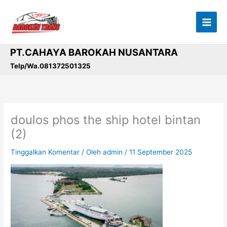
Lewati
ke
konten
PT.CAHAYA BAROKAH NUSANTARA
Telp/Wa.081372501325
doulos phos the ship hotel bintan
(2)
Tinggalkan Komentar
/ Oleh
admin
/
11 September 2025