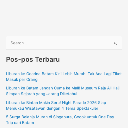
C
a
Pos-pos Terbaru
r
i
Liburan ke Ocarina Batam Kini Lebih Murah, Tak Ada Lagi Tiket
u
Masuk per Orang
n
Liburan ke Batam Jangan Cuma ke Mall! Museum Raja Ali Haji
t
Simpan Sejarah yang Jarang Diketahui
u
Liburan ke Bintan Makin Seru! Night Parade 2026 Siap
k
Memukau Wisatawan dengan 4 Tema Spektakuler
:
5 Surga Belanja Murah di Singapura, Cocok untuk One Day
Trip dari Batam