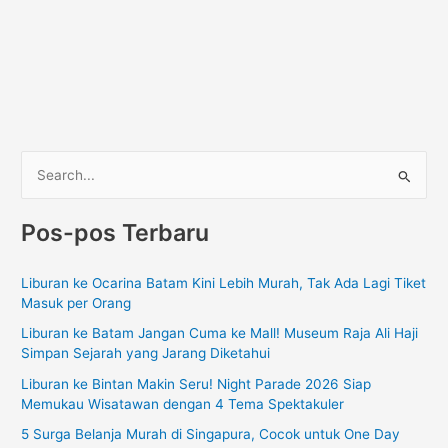
C
a
Pos-pos Terbaru
r
i
Liburan ke Ocarina Batam Kini Lebih Murah, Tak Ada Lagi Tiket
u
Masuk per Orang
n
Liburan ke Batam Jangan Cuma ke Mall! Museum Raja Ali Haji
t
Simpan Sejarah yang Jarang Diketahui
u
Liburan ke Bintan Makin Seru! Night Parade 2026 Siap
k
Memukau Wisatawan dengan 4 Tema Spektakuler
:
5 Surga Belanja Murah di Singapura, Cocok untuk One Day