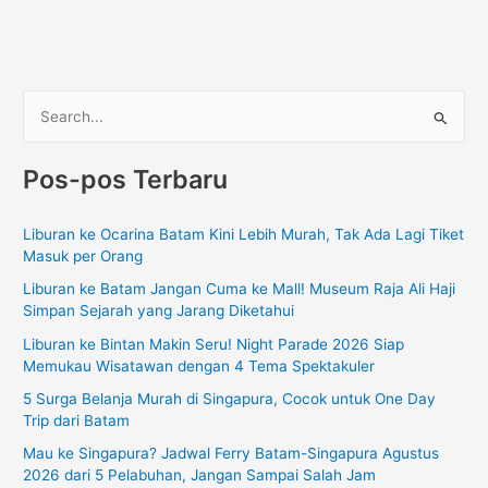
C
a
Pos-pos Terbaru
r
i
Liburan ke Ocarina Batam Kini Lebih Murah, Tak Ada Lagi Tiket
u
Masuk per Orang
n
Liburan ke Batam Jangan Cuma ke Mall! Museum Raja Ali Haji
t
Simpan Sejarah yang Jarang Diketahui
u
Liburan ke Bintan Makin Seru! Night Parade 2026 Siap
k
Memukau Wisatawan dengan 4 Tema Spektakuler
:
5 Surga Belanja Murah di Singapura, Cocok untuk One Day
Trip dari Batam
Mau ke Singapura? Jadwal Ferry Batam-Singapura Agustus
2026 dari 5 Pelabuhan, Jangan Sampai Salah Jam