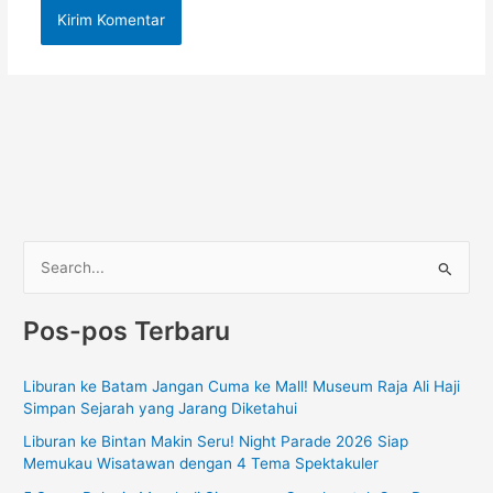
C
a
Pos-pos Terbaru
r
i
Liburan ke Batam Jangan Cuma ke Mall! Museum Raja Ali Haji
u
Simpan Sejarah yang Jarang Diketahui
n
Liburan ke Bintan Makin Seru! Night Parade 2026 Siap
t
Memukau Wisatawan dengan 4 Tema Spektakuler
u