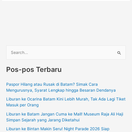
C
a
Pos-pos Terbaru
r
i
Paspor Hilang atau Rusak di Batam? Simak Cara
u
Mengurusnya, Syarat Lengkap hingga Besaran Dendanya
n
Liburan ke Ocarina Batam Kini Lebih Murah, Tak Ada Lagi Tiket
t
Masuk per Orang
u
Liburan ke Batam Jangan Cuma ke Mall! Museum Raja Ali Haji
k
Simpan Sejarah yang Jarang Diketahui
:
Liburan ke Bintan Makin Seru! Night Parade 2026 Siap