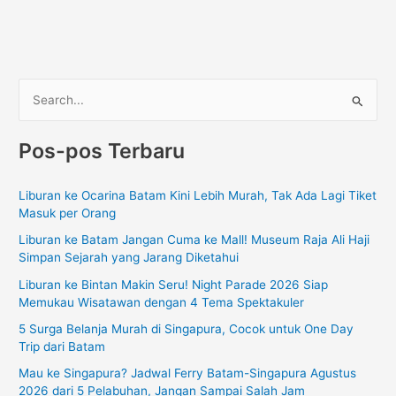
C
a
Pos-pos Terbaru
r
i
Liburan ke Ocarina Batam Kini Lebih Murah, Tak Ada Lagi Tiket
u
Masuk per Orang
n
Liburan ke Batam Jangan Cuma ke Mall! Museum Raja Ali Haji
t
Simpan Sejarah yang Jarang Diketahui
u
Liburan ke Bintan Makin Seru! Night Parade 2026 Siap
k
Memukau Wisatawan dengan 4 Tema Spektakuler
:
5 Surga Belanja Murah di Singapura, Cocok untuk One Day
Trip dari Batam
Mau ke Singapura? Jadwal Ferry Batam-Singapura Agustus
2026 dari 5 Pelabuhan, Jangan Sampai Salah Jam