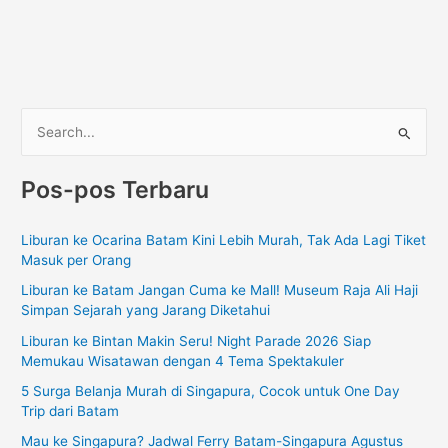
C
a
Pos-pos Terbaru
r
i
Liburan ke Ocarina Batam Kini Lebih Murah, Tak Ada Lagi Tiket
u
Masuk per Orang
n
Liburan ke Batam Jangan Cuma ke Mall! Museum Raja Ali Haji
t
Simpan Sejarah yang Jarang Diketahui
u
Liburan ke Bintan Makin Seru! Night Parade 2026 Siap
k
Memukau Wisatawan dengan 4 Tema Spektakuler
:
5 Surga Belanja Murah di Singapura, Cocok untuk One Day
Trip dari Batam
Mau ke Singapura? Jadwal Ferry Batam-Singapura Agustus