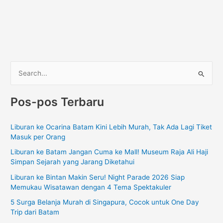
C
a
Pos-pos Terbaru
r
i
Liburan ke Ocarina Batam Kini Lebih Murah, Tak Ada Lagi Tiket
u
Masuk per Orang
n
Liburan ke Batam Jangan Cuma ke Mall! Museum Raja Ali Haji
t
Simpan Sejarah yang Jarang Diketahui
u
Liburan ke Bintan Makin Seru! Night Parade 2026 Siap
k
Memukau Wisatawan dengan 4 Tema Spektakuler
:
5 Surga Belanja Murah di Singapura, Cocok untuk One Day
Trip dari Batam